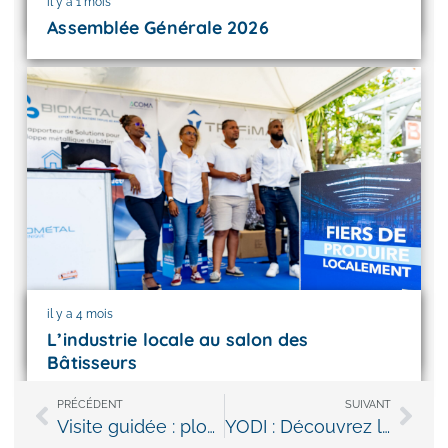
il y a 1 mois
Assemblée Générale 2026
il y a 4 mois
L’industrie locale au salon des
Bâtisseurs
Précédent
Sui
PRÉCÉDENT
SUIVANT
Visite guidée : plongez avec nous au cœur de l’usine Socariz
YODI : Découvrez la saga familiale derrière cette entreprise agro-alimentaire